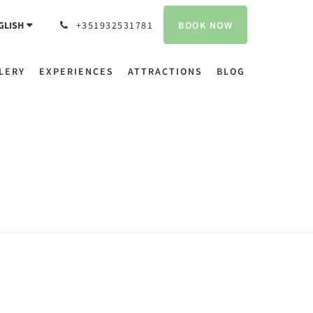
BOOK NOW
GLISH
+351932531781
LERY
EXPERIENCES
ATTRACTIONS
BLOG