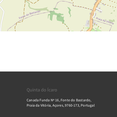
Quinta do Ícaro
Canada Funda Nº 16, Fonte do Bastardo,
Praia da Vitória, Açores, 9760-173, Portugal