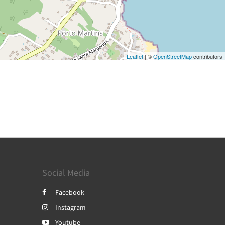
Leaflet
| ©
OpenStreetMap
contributors
Social Media
Facebook
Instagram
Youtube