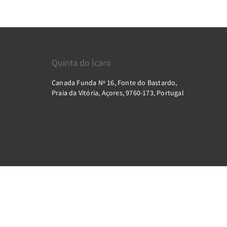
lhéus das Cabras
Mistérios Negros
Quinta do Ícaro
Canada Funda Nº 16, Fonte do Bastardo,
Praia da Vitória, Açores, 9760-173, Portugal
2026
All rights reserved