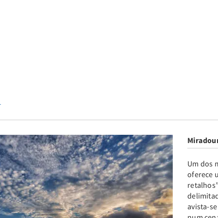
r
Miradou
Um dos m
oferece 
retalhos”
delimita
avista-se
num cená